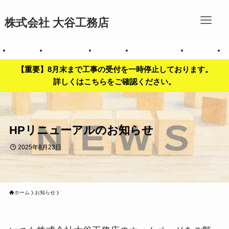
株式会社 大谷工務店
拶
会社案内
お問い合わせ
事業内容
対応エリア一覧
施工事例
【重要】8月末まで工事の受付を一時停止しております。
詳しくはこちらをご確認ください。
HPリニューアルのお知らせ
2025年8月23日
ホーム
お知らせ