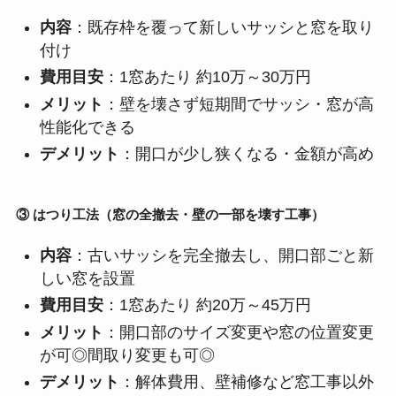
内容
：既存枠を覆って新しいサッシと窓を取り
付け
費用目安
：1窓あたり 約10万～30万円
メリット
：壁を壊さず短期間でサッシ・窓が高
性能化できる
デメリット
：開口が少し狭くなる・金額が高め
③ はつり工法（窓の全撤去・壁の一部を壊す工事）
内容
：古いサッシを完全撤去し、開口部ごと新
しい窓を設置
費用目安
：1窓あたり 約20万～45万円
メリット
：開口部のサイズ変更や窓の位置変更
が可◎間取り変更も可◎
デメリット
：解体費用、壁補修など窓工事以外