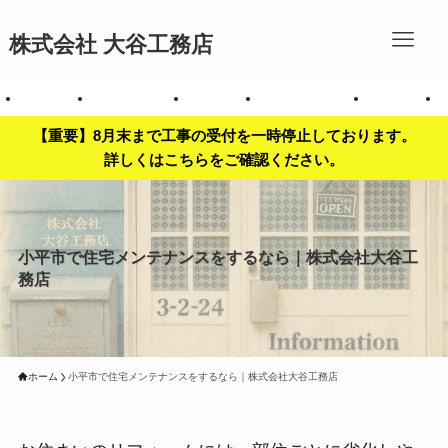
株式会社 大谷工務店
拶
会社案内
お問い合わせ
事業内容
対応エリア一覧
施工事例
【重要】8月末まで工事の受付を一時停止しております。
詳しくはこちらをご確認ください。
小平市で住宅メンテナンスをするなら｜株式会社大谷工
務店
ホーム
小平市で住宅メンテナンスをするなら｜株式会社大谷工務店