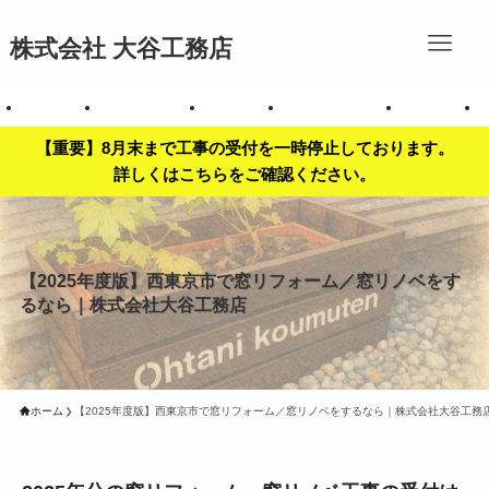
株式会社 大谷工務店
拶
会社案内
お問い合わせ
事業内容
対応エリア一覧
施工事例
【重要】8月末まで工事の受付を一時停止しております。
詳しくはこちらをご確認ください。
【2025年度版】西東京市で窓リフォーム／窓リノベをす
るなら｜株式会社大谷工務店
ホーム
【2025年度版】西東京市で窓リフォーム／窓リノベをするなら｜株式会社大谷工務