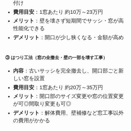
付け
費用目安
：1窓あたり 約10万～23万円
メリット
：壁を壊さず短期間でサッシ・窓が高
性能化できる
デメリット
：開口が少し狭くなる・金額が高め
③ はつり工法（窓の全撤去・壁の一部を壊す工事）
内容
：古いサッシを完全撤去し、開口部ごと新
しい窓を設置
費用目安
：1窓あたり 約20万～35万円
メリット
：開口部のサイズ変更や窓の位置変更
が可◎間取り変更も可◎
デメリット
：解体費用、壁補修など窓工事以外
の費用がかかる