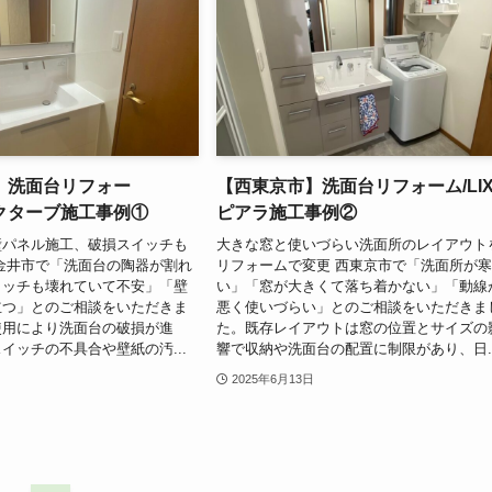
】洗面台リフォー
【西東京市】洗面台リフォーム/LIX
オクターブ施工事例①
ピアラ施工事例②
壁パネル施工、破損スイッチも
大きな窓と使いづらい洗面所のレイアウト
金井市で「洗面台の陶器が割れ
リフォームで変更 西東京市で「洗面所が
イッチも壊れていて不安」「壁
い」「窓が大きくて落ち着かない」「動線
立つ」とのご相談をいただきま
悪く使いづらい」とのご相談をいただきま
使用により洗面台の破損が進
た。既存レイアウトは窓の位置とサイズの
イッチの不具合や壁紙の汚...
響で収納や洗面台の配置に制限があり、日..
2025年6月13日