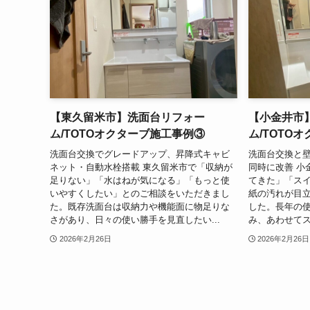
【東久留米市】洗面台リフォー
【小金井市
ム/TOTOオクターブ施工事例③
ム/TOTO
洗面台交換でグレードアップ、昇降式キャビ
洗面台交換と
ネット・自動水栓搭載 東久留米市で「収納が
同時に改善 小
足りない」「水はねが気になる」「もっと使
てきた」「ス
いやすくしたい」とのご相談をいただきまし
紙の汚れが目
た。既存洗面台は収納力や機能面に物足りな
した。長年の
さがあり、日々の使い勝手を見直したい...
み、あわせてス
2026年2月26日
2026年2月26日