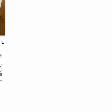
IL
を
寒
が
し
影
.